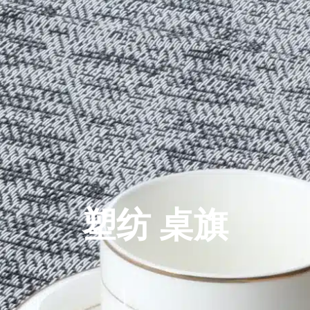
塑纺 桌旗